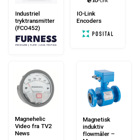
Læs Mere
Læs Mere
Industriel
IO-Link
tryktransmitter
Encoders
(FCO452)
Læs Mere
Læs Mere
Magnehelic
Magnetisk
Video fra TV2
induktiv
News
flowmåler –