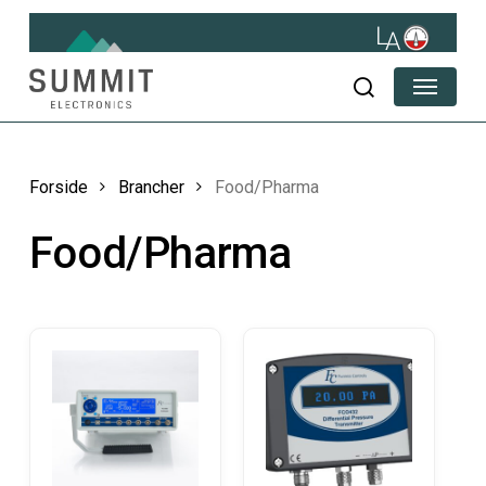
Skip
to
main
Menu
content
søg
Forside
Brancher
Food/Pharma
Food/Pharma