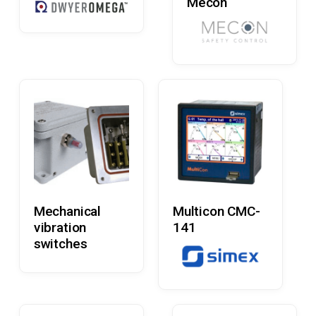
Mecon
Læs Mere
Læs Mere
Mechanical
Multicon CMC-
vibration
141
switches