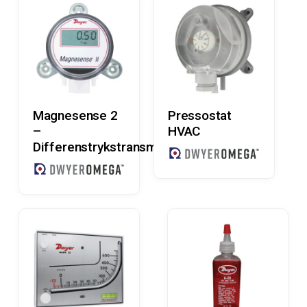
Læs Mere
Læs Mere
Magnesense 2
Pressostat
–
HVAC
Differenstrykstransmitter