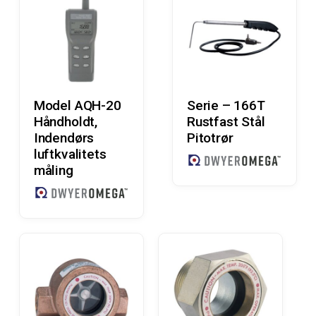
Læs Mere
Læs Mere
Model AQH-20
Serie – 166T
Håndholdt,
Rustfast Stål
Indendørs
Pitotrør
luftkvalitets
måling