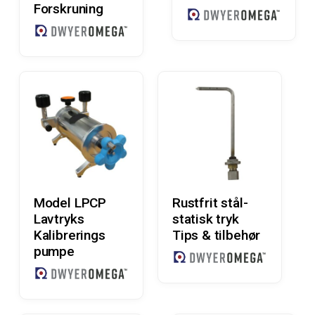
Forskruning
Læs Mere
Læs Mere
Model LPCP
Rustfrit stål-
Lavtryks
statisk tryk
Kalibrerings
Tips & tilbehør
pumpe