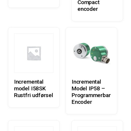
Compact
encoder
Læs Mere
Læs Mere
Incremental
Incremental
model I58SK
Model IP58 –
Rustfri udførsel
Programmerbar
Encoder