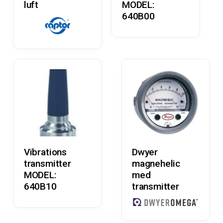
luft
MODEL:
640B00
Læs Mere
Læs Mere
Vibrations
Dwyer
transmitter
magnehelic
MODEL:
med
640B10
transmitter