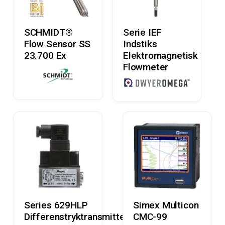
Læs Mere
Læs Mere
SCHMIDT®
Serie IEF
Flow Sensor SS
Indstiks
23.700 Ex
Elektromagnetisk
Flowmeter
Læs Mere
Læs Mere
Series 629HLP
Simex Multicon
Differenstryktransmitter
CMC-99