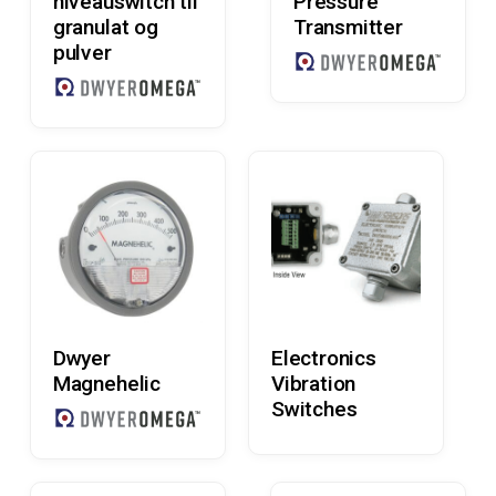
niveauswitch til
Pressure
granulat og
Transmitter
pulver
Læs Mere
Læs Mere
Dwyer
Electronics
Magnehelic
Vibration
Switches