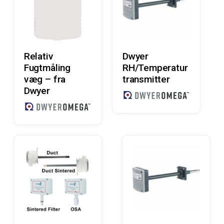
Læs Mere
Læs Mere
Relativ
Dwyer
Fugtmåling
RH/Temperatur
væg – fra
transmitter
Dwyer
Læs Mere
Læs Mere