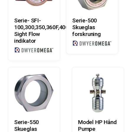
Læs Mere
Læs Mere
Serie- SFI-
Serie-500
100,300,350,360F,400,700
Skueglas
Sight Flow
forskruning
indikator
Læs Mere
Læs Mere
Serie-550
Model HP Hånd
Skueglas
Pumpe