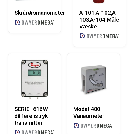
Læs Mere
Læs Mere
Skrårørsmanometer
A-101,A-102,A-
103,A-104 Måle
Væske
Læs Mere
Læs Mere
SERIE- 616W
Model 480
differenstryk
Vaneometer
transmitter