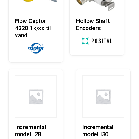
Læs Mere
Læs Mere
Flow Captor
Hollow Shaft
4320.1x/xx til
Encoders
vand
Læs Mere
Læs Mere
Incremental
Incremental
model I28
model I30