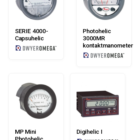
Læs Mere
Læs Mere
SERIE 4000-
Photohelic
Capsuhelic
3000MR
kontaktmanometer
Læs Mere
Læs Mere
MP Mini
Digihelic I
Photohelic