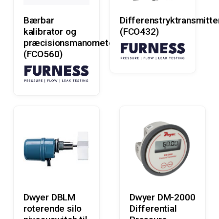
Læs Mere
Læs Mere
Bærbar
Differenstryktransmitte
kalibrator og
(FCO432)
præcisionsmanometer
(FCO560)
Læs Mere
Læs Mere
Dwyer DBLM
Dwyer DM-2000
roterende silo
Differential