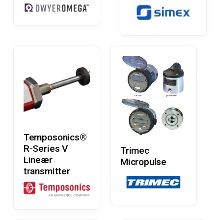
Læs Mere
Temposonics®
Læs Mere
R-Series V
Trimec
Lineær
Micropulse
transmitter