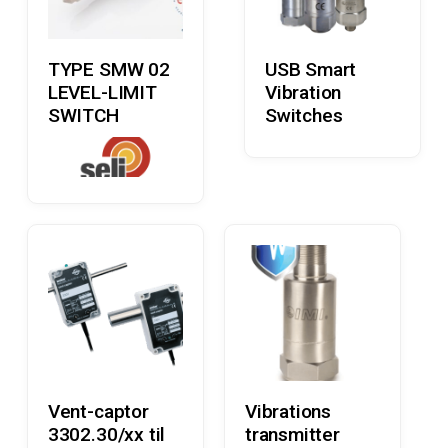
Læs Mere
Læs Mere
TYPE SMW 02
USB Smart
LEVEL-LIMIT
Vibration
SWITCH
Switches
Læs Mere
Læs Mere
Vent-captor
Vibrations
3302.30/xx til
transmitter