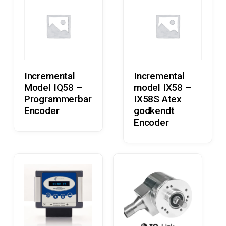
Læs Mere
Læs Mere
Incremental
Incremental
Model IQ58 –
model IX58 –
Programmerbar
IX58S Atex
Encoder
godkendt
Encoder