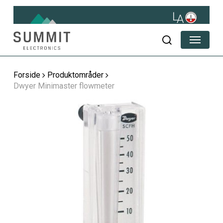
Skip
to
main
Menu
content
søg
Forside
Produktområder
Dwyer Minimaster flowmeter