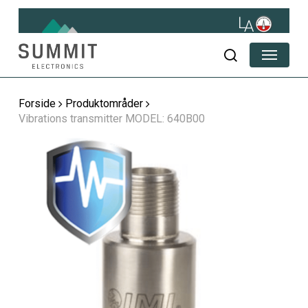
Skip
to
main
Menu
content
søg
Forside
Produktområder
Vibrations transmitter MODEL: 640B00