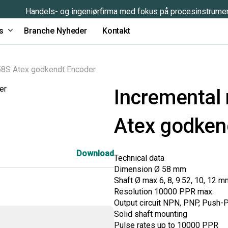
Handels- og ingeniørfirma med fokus på procesinstrume
s
Branche Nyheder
Kontakt
X58S Atex godkendt Encoder
Incremental
Atex godken
Download
Technical data
Dimension Ø 58 mm
Shaft Ø max 6, 8, 9.52, 10, 12 m
Resolution 10000 PPR max.
Output circuit NPN, PNP, Push-Pul
Solid shaft mounting
Pulse rates up to 10000 PPR