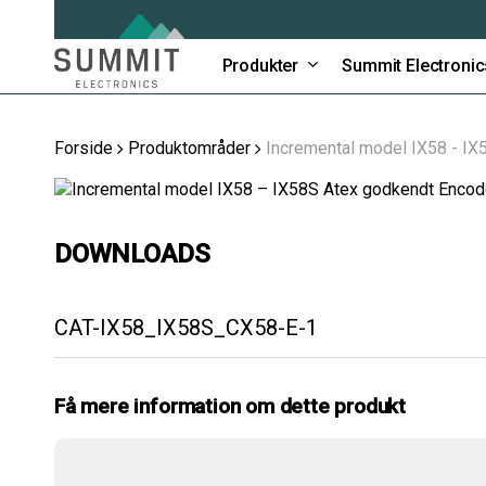
Skip
to
main
Produkter
Summit Electronic
content
Forside
Produktområder
Incremental model IX58 - I
DOWNLOADS
CAT-IX58_IX58S_CX58-E-1
Få mere information om dette produkt