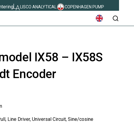
ntering
LISCO ANALYTICAL
COPENHAGEN PUMP
søg
 model IX58 – IX58S
dt Encoder
m
l, Line Driver, Universal Circuit, Sine/cosine