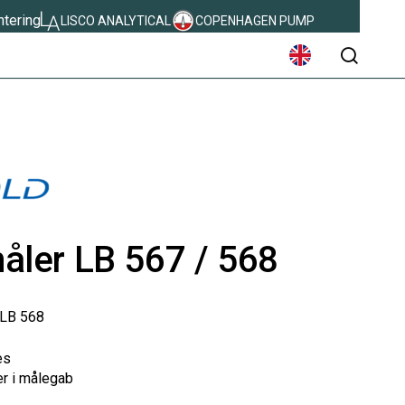
ntering
LISCO ANALYTICAL
COPENHAGEN PUMP
søg
åler LB 567 / 568
 LB 568
es
er i målegab