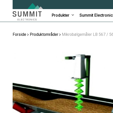
Skip
to
main
Produkter
Summit Electronic
content
Forside
Produktområder
Mikrobølgemåler LB 567 / 5