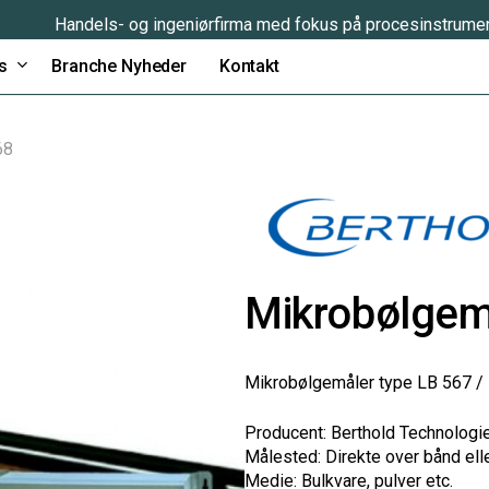
Handels- og ingeniørfirma med fokus på procesinstrume
s
Branche Nyheder
Kontakt
68
Mikrobølgem
Mikrobølgemåler type LB 567 /
Producent: Berthold Technologi
Målested: Direkte over bånd ell
Medie: Bulkvare, pulver etc.