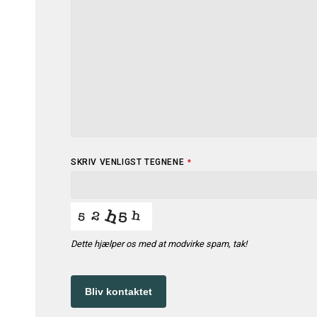
YOUR
SKRIV VENLIGST TEGNENE
*
WEBSITE
*
Dette hjælper os med at modvirke spam, tak!
Bliv kontaktet