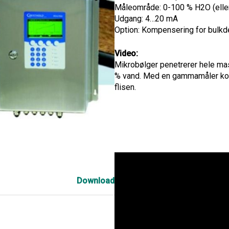
Måleområde: 0-100 % H2O (eller
Udgang: 4…20 mA
Option: Kompensering for bulkd
Video:
Mikrobølger penetrerer hele ma
% vand. Med en gammamåler kom
flisen.
Download