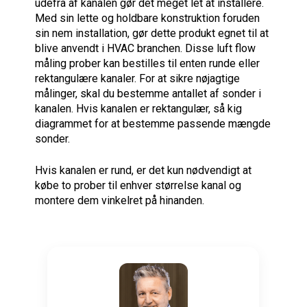
udefra
af kanalen
gør det meget
let at installere
.
Med
sin lette
og
holdbare konstruktion
foruden
sin
nem installation
, gør
dette produkt
egnet til
at
blive
anvendt i
HVAC branchen
.
Disse
luft
flow
måling
prober kan
bestilles
til enten
runde
eller
rektangulære kanaler
.
For at sikre
nøjagtige
målinger
, skal
du
bestemme antallet af
sonder
i
kanalen.
Hvis
kanalen
er rektangulær
,
så
kig
diagrammet
for at bestemme
passende mængde
sonder
.
Hvis
kanalen
er rund
,
er det kun nødvendigt
at
købe
to prober
til enhver
størrelse
kanal
og
montere dem
vinkelret på hinanden
.