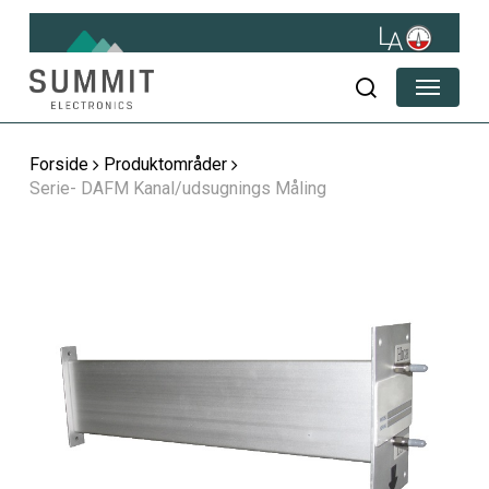
Skip
to
main
Menu
content
søg
Forside
Produktområder
Serie- DAFM Kanal/udsugnings Måling