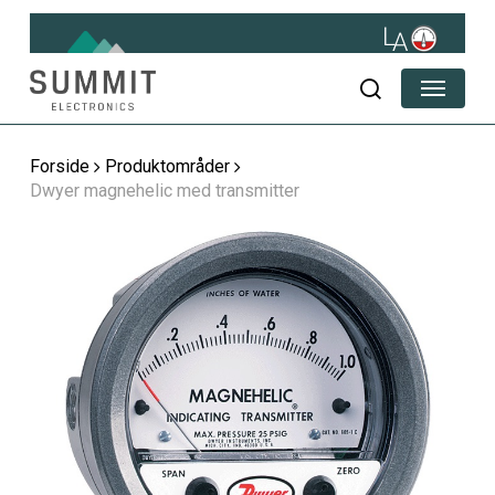
Skip
to
main
Menu
content
søg
Forside
Produktområder
Dwyer magnehelic med transmitter