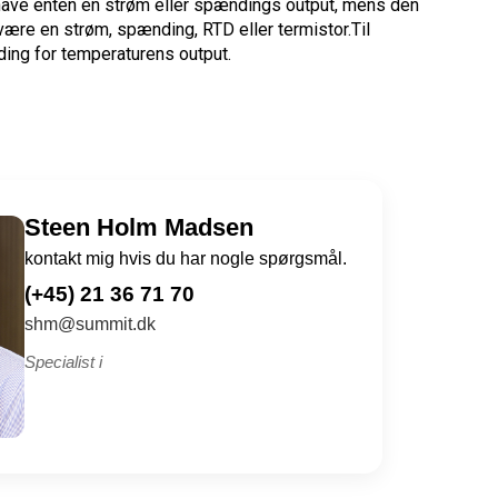
have enten en
strøm eller spændings
output,
mens
den
være en
strøm, spænding
,
RTD
eller
termistor
.Til
ding
for temperaturens
output.
Steen Holm Madsen
kontakt mig hvis du har nogle spørgsmål.
(+45) 21 36 71 70
shm@summit.dk
Specialist i