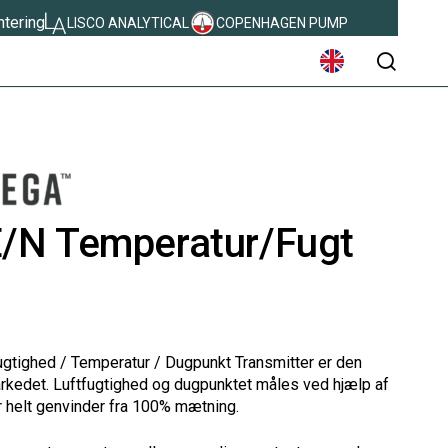
ntering
LISCO ANALYTICAL
COPENHAGEN PUMP
søg
E/N Temperatur/Fugt
ugtighed
/
Temperatur
/
Dugpunkt
Transmitter
er den
rkedet
.
Luftfugtighed og
dugpunktet
måles
ved hjælp af
r
helt
genvinder
fra
100%
mætning.