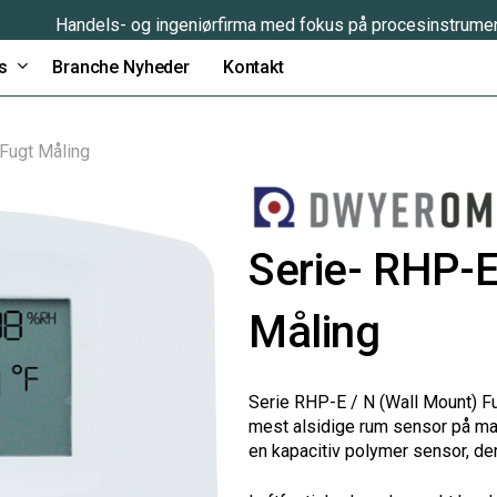
Handels- og ingeniørfirma med fokus på procesinstrume
s
Branche Nyheder
Kontakt
Fugt Måling
Serie- RHP-
Måling
Serie
RHP
-E
/ N
(
Wall
Mount)
F
mest alsidige
rum sensor
på
ma
en
kapacitiv
polymer
sensor, de