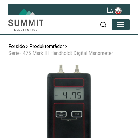
Skip
to
main
Menu
content
søg
Forside
Produktområder
Serie- 475 Mark III Håndholdt Digital Manometer