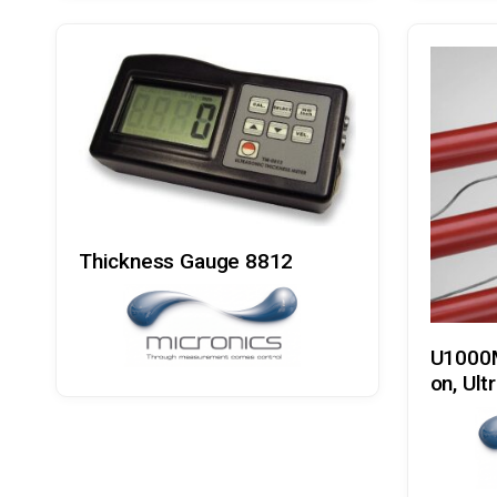
Læs Mere
Thickness Gauge 8812
U1000M
on, Ult