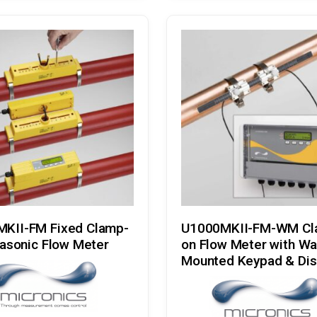
Læs Mere
Læs Mere
KII-FM Fixed Clamp-
U1000MKII-FM-WM Cl
rasonic Flow Meter
on Flow Meter with Wa
Mounted Keypad & Dis