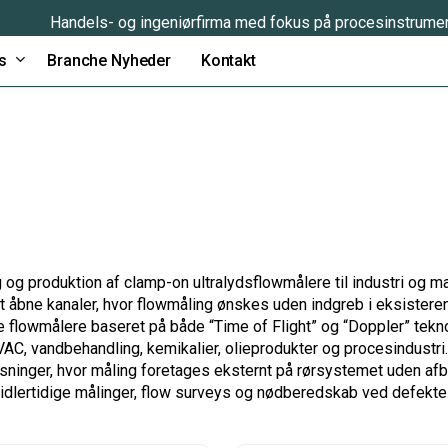
Handels- og ingeniørfirma med fokus på procesinstrume
s
Branche Nyheder
Kontakt
g og produktion af clamp-on ultralydsflowmålere til industri og m
åbne kanaler, hvor flowmåling ønskes uden indgreb i eksisterend
te flowmålere baseret på både “Time of Flight” og “Doppler” tek
VAC, vandbehandling, kemikalier, olieprodukter og procesindustri.
løsninger, hvor måling foretages eksternt på rørsystemet uden afb
midlertidige målinger, flow surveys og nødberedskab ved defekte