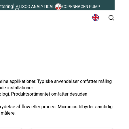
ntering
LISCO ANALYTICAL
COPENHAGEN PUMP
søg
arine applikationer. Typiske anvendelser omfatter måling
e installationer.
nologi. Produktsortimentet omfatter desuden
rydelse af flow eller proces. Micronics tilbyder samtidig
 målere.