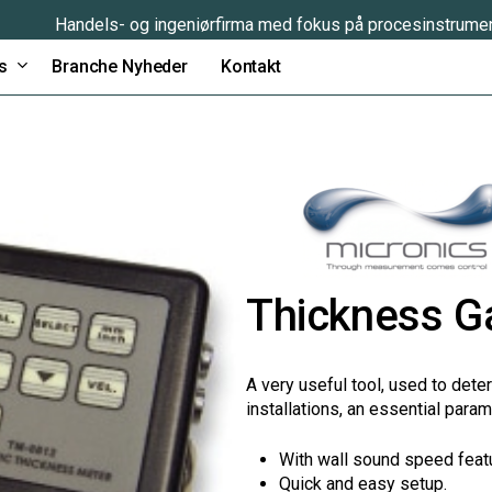
Handels- og ingeniørfirma med fokus på procesinstrume
s
Branche Nyheder
Kontakt
Thickness G
A very useful tool, used to dete
installations, an essential par
With wall sound speed feat
Quick and easy setup.