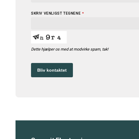
BUSINESS
SKRIV VENLIGST TEGNENE
*
EMAIL
*
Dette hjælper os med at modvirke spam, tak!
Bliv kontaktet