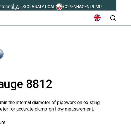
ntering
LISCO ANALYTICAL
COPENHAGEN PUMP
søg
auge 8812
rmin the internal diameter of pipework on existing
ameter for accurate clamp-on flow measurement.
ure.