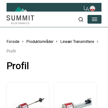
Skip
to
main
Menu
content
søg
Forside
Produktområder
Lineær Transmittere
Profil
Profil