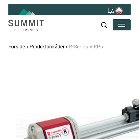
Skip
to
main
Menu
content
søg
Forside
Produktområder
R-Series V RP5