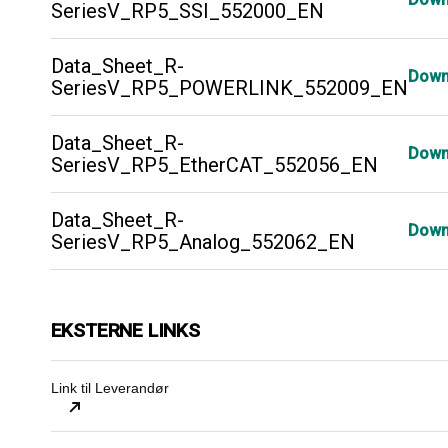
SeriesV_RP5_SSI_552000_EN
Data_Sheet_R-
Down
SeriesV_RP5_POWERLINK_552009_EN
Data_Sheet_R-
Down
SeriesV_RP5_EtherCAT_552056_EN
Data_Sheet_R-
Down
SeriesV_RP5_Analog_552062_EN
EKSTERNE LINKS
Link til Leverandør