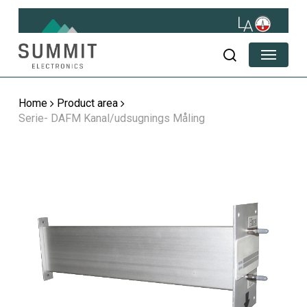
Skip
to
main
Menu
content
search
Home
Product area
Serie- DAFM Kanal/udsugnings Måling