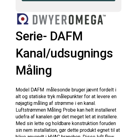
Serie- DAFM
Kanal/udsugnings
Måling
Model
DAFM
målesonde
bruger
jævnt fordelt
i
alt
og statiske
tryk
målepunkter
for at levere
en
nøjagtig måling
af strømme
i en kanal
.
Luftstrømmen
Måling
Probe
kan
helt installeret
udefra
af kanalen
gør det meget
let at installere
.
Med
sin lette
og
holdbare konstruktion
foruden
sin
nem installation
, gør
dette produkt
egnet til
at
blive
anvendt i
HVAC branchen
.
Disse
luft
flow