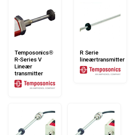
Læs Mere
Læs Mere
Temposonics®
R Serie
R-Series V
lineærtransmitter
Lineær
transmitter