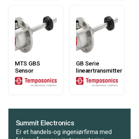
Læs Mere
Læs Mere
MTS GBS
GB Serie
Sensor
lineærtransmitter
Summit Electronics
Er et handels-og ingeniørfirma med