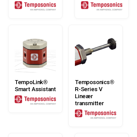
Læs Mere
Læs Mere
TempoLink®
Temposonics®
Smart Assistant
R-Series V
Lineær
transmitter