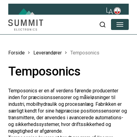
Skip
to
main
Menu
content
søg
Forside
Leverandører
Temposonics
Temposonics
Temposonics er en af verdens førende producenter
inden for præcisionssensorer og måleløsninger til
industri, mobilhydraulik og procesanlæg. Fabrikken er
særligt kendt for sine højpræcise positionssensorer og
transmittere, der anvendes i avancerede automations-
og sikkerhedssystemer, hvor driftssikkerhed og
nøjagtighed er afgørende.