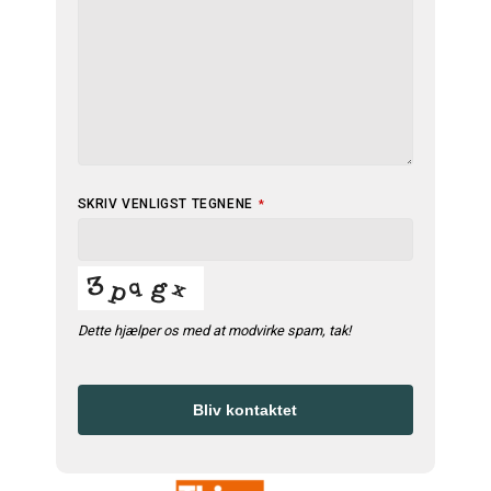
YOUR
SKRIV VENLIGST TEGNENE
*
WEBSITE
*
Dette hjælper os med at modvirke spam, tak!
Bliv kontaktet