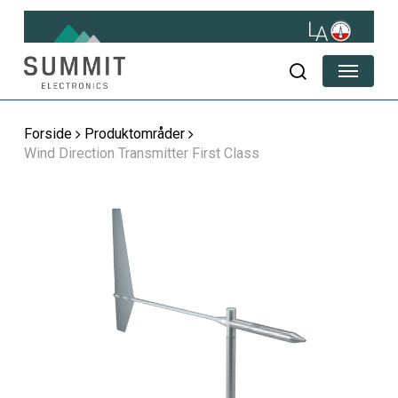
Skip
to
main
Menu
content
søg
Forside
Produktområder
Wind Direction Transmitter First Class