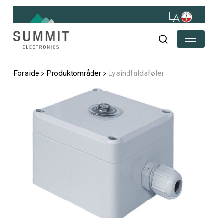
Skip
to
main
Menu
content
søg
Forside
Produktområder
Lysindfaldsføler