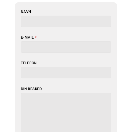
NAVN
E-MAIL
*
BUSINESS
TELEFON
EMAIL
*
DIN BESKED