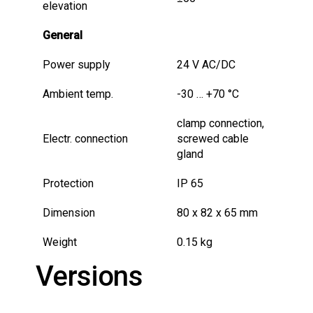
elevation
General
Power supply
24 V AC/DC
Ambient temp.
-30 … +70 °C
clamp connection,
Electr. connection
screwed cable
gland
Protection
IP 65
Dimension
80 x 82 x 65 mm
Weight
0.15 kg
Versions