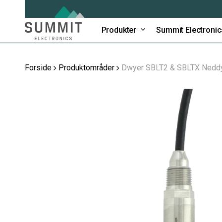
Skip
to
main
Produkter
Summit Electronic
content
Forside
Produktområder
Dwyer SBLT2 & SBLTX Neddyk