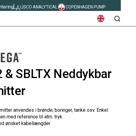
ntering
LISCO ANALYTICAL
COPENHAGEN PUMP
søg
2 & SBLTX Neddykbar
itter
tter anvendes i brønde, boringer, tanke osv. Enkel
n med reference til atm. tryk.
d ønsket kabellængder.