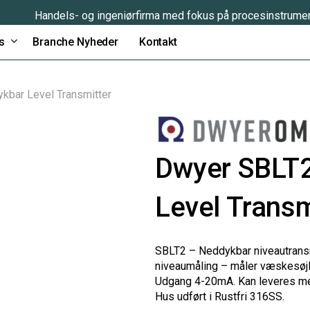
Handels- og ingeniørfirma med fokus på procesinstrume
s
Branche Nyheder
Kontakt
bar Level Transmitter
Dwyer SBLT
Level Transm
SBLT2 – Neddykbar niveautransmi
niveaumåling – måler væskesøjle
Udgang 4-20mA. Kan leveres me
Hus udført i Rustfri 316SS.