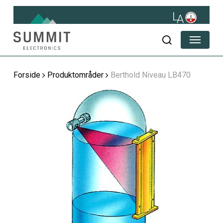
Skip
to
main
Menu
content
søg
Forside
Produktområder
Berthold Niveau LB470