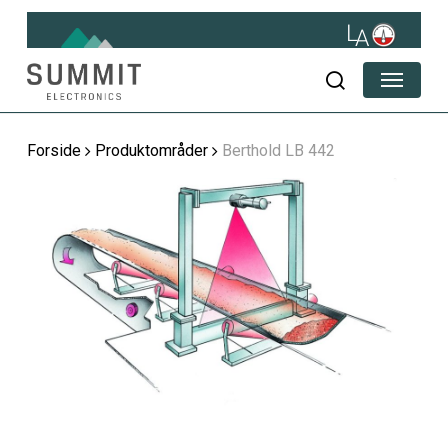
Skip
to
main
Menu
content
søg
Forside
Produktområder
Berthold LB 442