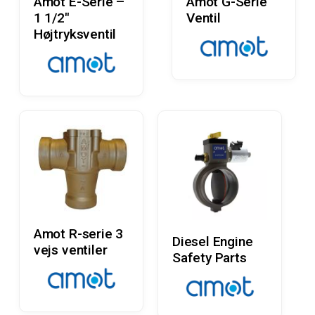
Amot E-Serie –
Amot G-Serie
1 1/2″
Ventil
Højtryksventil
Læs Mere
Amot R-serie 3
Læs Mere
Diesel Engine
vejs ventiler
Safety Parts