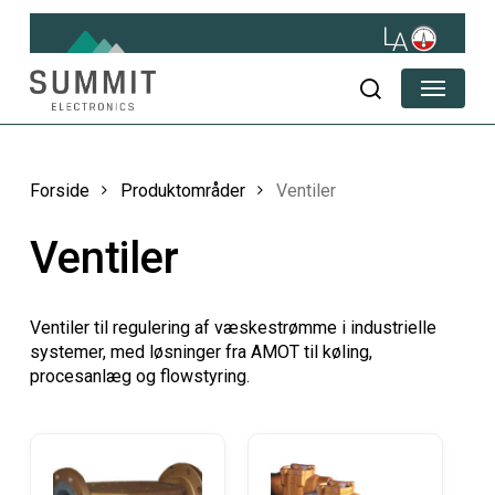
Skip
to
main
Menu
content
søg
Forside
Produktområder
Ventiler
Ventiler
Ventiler til regulering af væskestrømme i industrielle
systemer, med løsninger fra AMOT til køling,
procesanlæg og flowstyring.