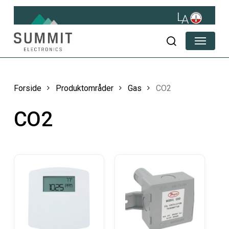
Skip
to
main
Menu
content
søg
Forside
Produktområder
Gas
CO2
CO2