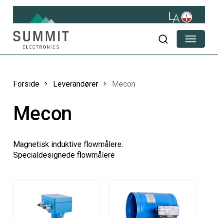
Skip
to
main
Menu
content
søg
Forside
Leverandører
Mecon
Mecon
Magnetisk induktive flowmålere.
Specialdesignede flowmålere