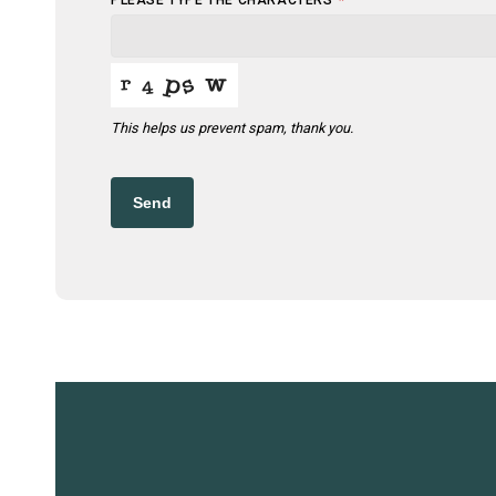
*
This helps us prevent spam, thank you.
YOUR
WEBSITE
*
Send