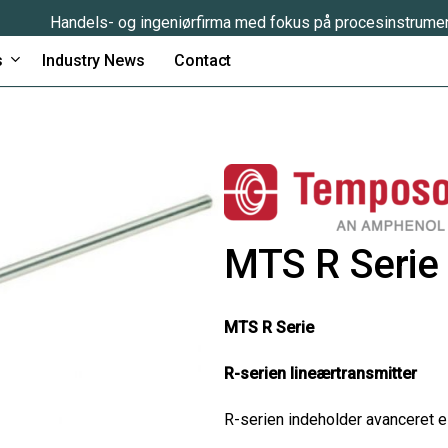
Handels- og ingeniørfirma med fokus på procesinstrume
s
Industry News
Contact
MTS R Serie 
MTS R Serie
R-serien
lineærtransmitter
R-serien indeholder avanceret el