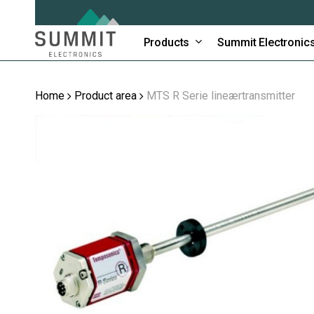
Skip
to
main
Products
Summit Electronic
content
Home
Product area
MTS R Serie lineærtransmitter