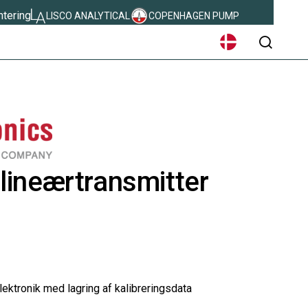
ntering
LISCO ANALYTICAL
COPENHAGEN PUMP
sear
lineærtransmitter
ektronik med lagring af kalibreringsdata