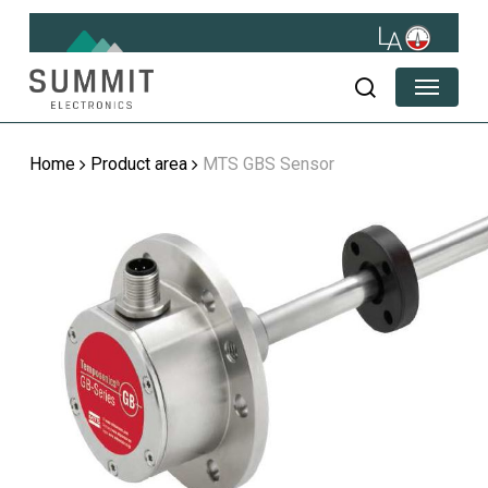
Skip
to
main
Menu
content
search
Home
Product area
MTS GBS Sensor