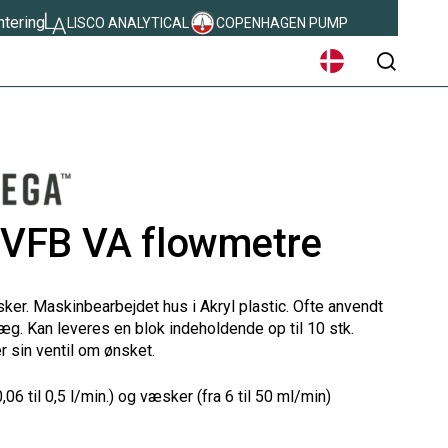
ntering
LISCO ANALYTICAL
COPENHAGEN PUMP
sear
 VFB VA flowmetre
ker. Maskinbearbejdet hus i Akryl plastic. Ofte anvendt
æg. Kan leveres en blok indeholdende op til 10 stk.
r sin ventil om ønsket.
6 til 0,5 l/min.) og væsker (fra 6 til 50 ml/min)