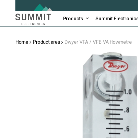
Skip
to
main
Products
Summit Electronic
content
Home
Product area
Dwyer VFA / VFB VA flowmetre