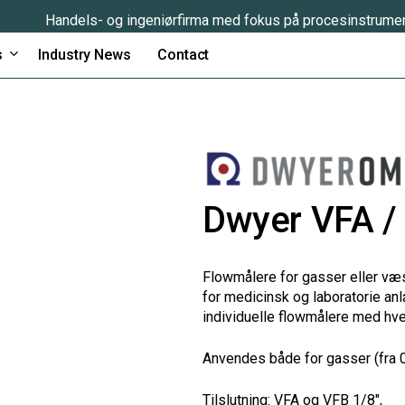
Handels- og ingeniørfirma med fokus på procesinstrume
s
Industry News
Contact
Dwyer VFA /
Flowmålere for gasser eller væs
for medicinsk og laboratorie anl
individuelle flowmålere med hve
Anvendes både for gasser (fra 0,0
Tilslutning: VFA og VFB 1/8″,