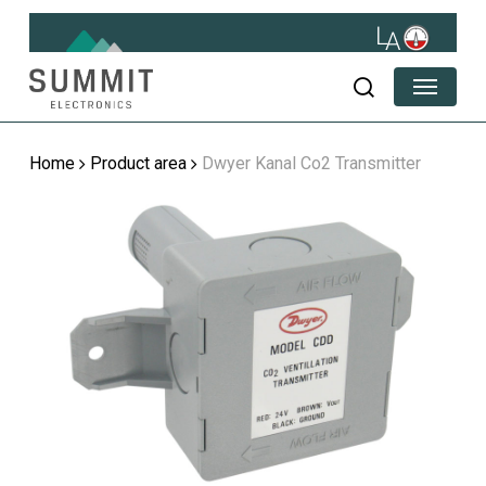
Skip
to
main
Menu
content
search
Home
Product area
Dwyer Kanal Co2 Transmitter