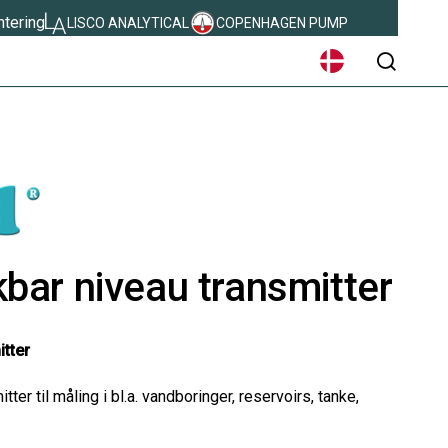
ntering
LISCO ANALYTICAL
COPENHAGEN PUMP
sear
bar niveau transmitter
itter
ter til måling i bl.a. vandboringer, reservoirs, tanke,