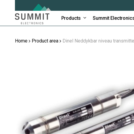
Skip
to
main
Products
Summit Electronic
content
Home
Product area
Dinel Neddykbar niveau transmitte