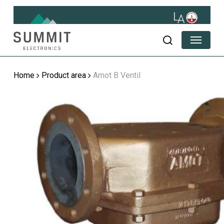
Skip
to
main
Menu
content
search
Home
Product area
Amot B Ventil