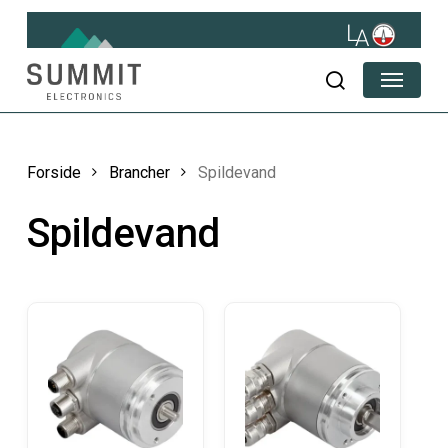
Skip
to
main
Menu
content
søg
Forside
Brancher
Spildevand
Spildevand