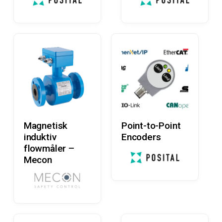
Læs Mere
Læs Mere
Magnetisk
Point-to-Point
induktiv
Encoders
flowmåler –
Mecon